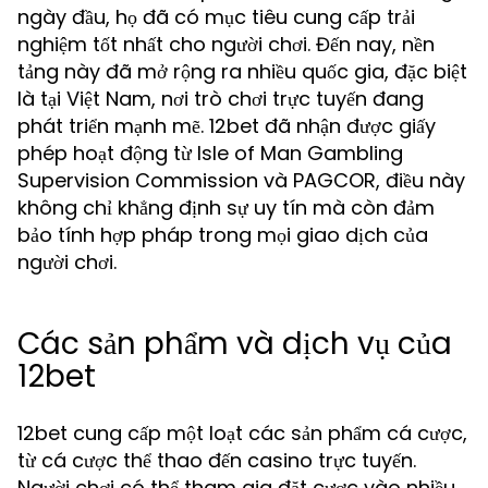
ngày đầu, họ đã có mục tiêu cung cấp trải
nghiệm tốt nhất cho người chơi. Đến nay, nền
tảng này đã mở rộng ra nhiều quốc gia, đặc biệt
là tại Việt Nam, nơi trò chơi trực tuyến đang
phát triển mạnh mẽ. 12bet đã nhận được giấy
phép hoạt động từ Isle of Man Gambling
Supervision Commission và PAGCOR, điều này
không chỉ khẳng định sự uy tín mà còn đảm
bảo tính hợp pháp trong mọi giao dịch của
người chơi.
Các sản phẩm và dịch vụ của
12bet
12bet cung cấp một loạt các sản phẩm cá cược,
từ cá cược thể thao đến casino trực tuyến.
Người chơi có thể tham gia đặt cược vào nhiều