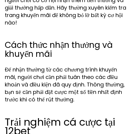
người chơi có cơ hội nhận thêm tiền thưởng và
giải thưởng hấp dẫn. Hãy thường xuyên kiểm tra
trang khuyến mãi để không bỏ lỡ bất kỳ cơ hội
nào!
Cách thức nhận thưởng và
khuyến mãi
Để nhận thưởng từ các chương trình khuyến
mãi, người chơi cần phải tuân theo các điều
khoản và điều kiện đã quy định. Thông thường,
bạn sẽ cần phải đặt cược một số tiền nhất định
trước khi có thể rút thưởng.
Trải nghiệm cá cược tại
12bet