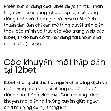
Phiên bản di động của 12bet được thiết kế thân
thiện với người dùng, cho phép bạn dễ dàng
đăng nhập và tham gia cá cược một cách
thuận tiện. Bạn chỉ cần mở trình duyệt trên điện
thoại của mình và truy cập vào trang web của
12bet, từ đó bạn có thể sử dụng tài khoản của
mình để đặt cược.
Các khuyến mãi hấp dẫn
tại 12bet
12bet không chỉ thu hút người chơi bằng dịch vụ
chất lượng mà còn bởi những ưu đãi hấp dẫn
dành cho thành viên mới. Các chương trình
khuyến mãi diễn ra thường xuyên giúp người
chơi mở rộng cơ hội thắng lớn.