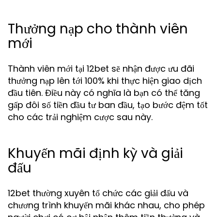
Thưởng nạp cho thành viên
mới
Thành viên mới tại 12bet sẽ nhận được ưu đãi
thưởng nạp lên tới 100% khi thực hiện giao dịch
đầu tiên. Điều này có nghĩa là bạn có thể tăng
gấp đôi số tiền đầu tư ban đầu, tạo bước đệm tốt
cho các trải nghiệm cược sau này.
Khuyến mãi định kỳ và giải
đấu
12bet thường xuyên tổ chức các giải đấu và
chương trình khuyến mãi khác nhau, cho phép