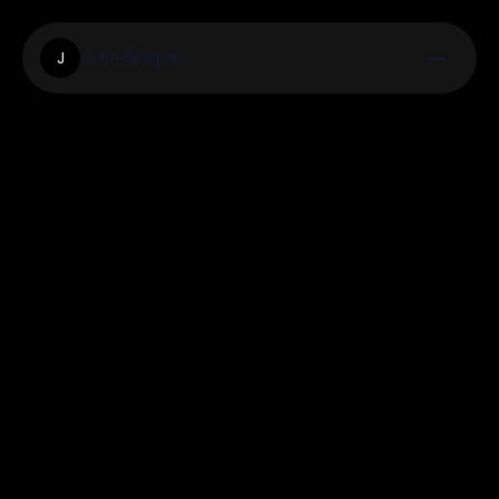
Javelinspin
J