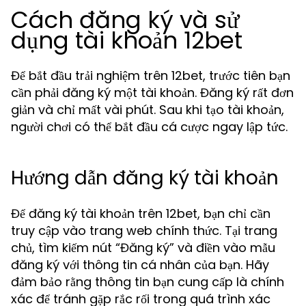
Cách đăng ký và sử
dụng tài khoản 12bet
Để bắt đầu trải nghiệm trên 12bet, trước tiên bạn
cần phải đăng ký một tài khoản. Đăng ký rất đơn
giản và chỉ mất vài phút. Sau khi tạo tài khoản,
người chơi có thể bắt đầu cá cược ngay lập tức.
Hướng dẫn đăng ký tài khoản
Để đăng ký tài khoản trên 12bet, bạn chỉ cần
truy cập vào trang web chính thức. Tại trang
chủ, tìm kiếm nút “Đăng ký” và điền vào mẫu
đăng ký với thông tin cá nhân của bạn. Hãy
đảm bảo rằng thông tin bạn cung cấp là chính
xác để tránh gặp rắc rối trong quá trình xác