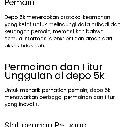
Pemain
Depo 5k menerapkan protokol keamanan
yang ketat untuk melindungi data pribadi dan
keuangan pemain, memastikan bahwa
semua informasi dienkripsi dan aman dari
akses tidak sah.
Permainan dan Fitur
Unggulan di depo 5k
Untuk menarik perhatian pemain, depo 5k
menawarkan berbagai permainan dan fitur
yang inovatif.
Slot dengan Peluang