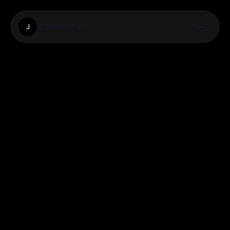
Javelinspin
J