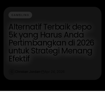
GAMBLING
Alternatif Terbaik depo
5k yang Harus Anda
Pertimbangkan di 2026
untuk Strategi Menang
Efektif
Christian Jordan
Apr 24, 2026
C