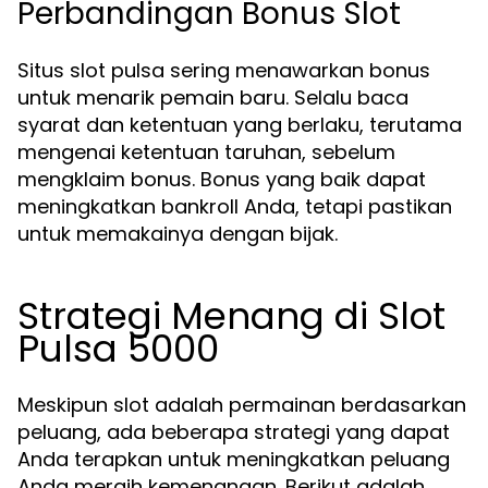
Perbandingan Bonus Slot
Situs slot pulsa sering menawarkan bonus
untuk menarik pemain baru. Selalu baca
syarat dan ketentuan yang berlaku, terutama
mengenai ketentuan taruhan, sebelum
mengklaim bonus. Bonus yang baik dapat
meningkatkan bankroll Anda, tetapi pastikan
untuk memakainya dengan bijak.
Strategi Menang di Slot
Pulsa 5000
Meskipun slot adalah permainan berdasarkan
peluang, ada beberapa strategi yang dapat
Anda terapkan untuk meningkatkan peluang
Anda meraih kemenangan. Berikut adalah