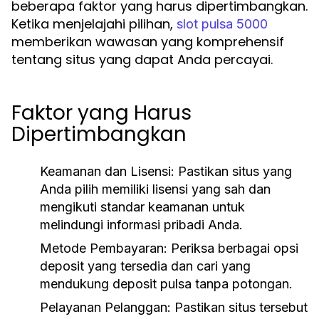
beberapa faktor yang harus dipertimbangkan.
Ketika menjelajahi pilihan,
slot pulsa 5000
memberikan wawasan yang komprehensif
tentang situs yang dapat Anda percayai.
Faktor yang Harus
Dipertimbangkan
Keamanan dan Lisensi:
Pastikan situs yang
Anda pilih memiliki lisensi yang sah dan
mengikuti standar keamanan untuk
melindungi informasi pribadi Anda.
Metode Pembayaran:
Periksa berbagai opsi
deposit yang tersedia dan cari yang
mendukung deposit pulsa tanpa potongan.
Pelayanan Pelanggan:
Pastikan situs tersebut