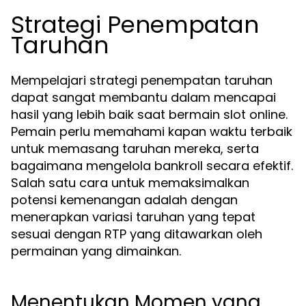
Strategi Penempatan
Taruhan
Mempelajari strategi penempatan taruhan
dapat sangat membantu dalam mencapai
hasil yang lebih baik saat bermain slot online.
Pemain perlu memahami kapan waktu terbaik
untuk memasang taruhan mereka, serta
bagaimana mengelola bankroll secara efektif.
Salah satu cara untuk memaksimalkan
potensi kemenangan adalah dengan
menerapkan variasi taruhan yang tepat
sesuai dengan RTP yang ditawarkan oleh
permainan yang dimainkan.
Menentukan Momen yang