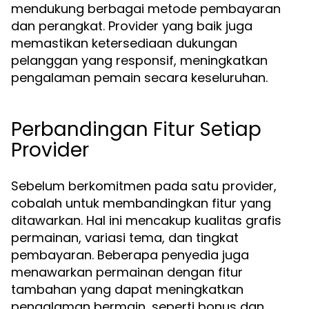
mendukung berbagai metode pembayaran
dan perangkat. Provider yang baik juga
memastikan ketersediaan dukungan
pelanggan yang responsif, meningkatkan
pengalaman pemain secara keseluruhan.
Perbandingan Fitur Setiap
Provider
Sebelum berkomitmen pada satu provider,
cobalah untuk membandingkan fitur yang
ditawarkan. Hal ini mencakup kualitas grafis
permainan, variasi tema, dan tingkat
pembayaran. Beberapa penyedia juga
menawarkan permainan dengan fitur
tambahan yang dapat meningkatkan
pengalaman bermain, seperti bonus dan