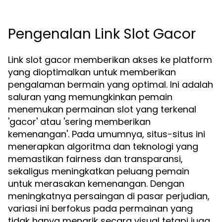
Pengenalan Link Slot Gacor
Link slot gacor memberikan akses ke platform
yang dioptimalkan untuk memberikan
pengalaman bermain yang optimal. Ini adalah
saluran yang memungkinkan pemain
menemukan permainan slot yang terkenal
'gacor' atau 'sering memberikan
kemenangan'. Pada umumnya, situs-situs ini
menerapkan algoritma dan teknologi yang
memastikan fairness dan transparansi,
sekaligus meningkatkan peluang pemain
untuk merasakan kemenangan. Dengan
meningkatnya persaingan di pasar perjudian,
variasi ini berfokus pada permainan yang
tidak hanya menarik secara visual tetapi juga