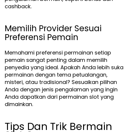
cashback.
Memilih Provider Sesuai
Preferensi Pemain
Memahami preferensi permainan setiap
pemain sangat penting dalam memilih
penyedia yang ideal. Apakah Anda lebih suka
permainan dengan tema petualangan,
misteri, atau tradisional? Sesuaikan pilihan
Anda dengan jenis pengalaman yang ingin
Anda dapatkan dari permainan slot yang
dimainkan.
Tips Dan Trik Bermain