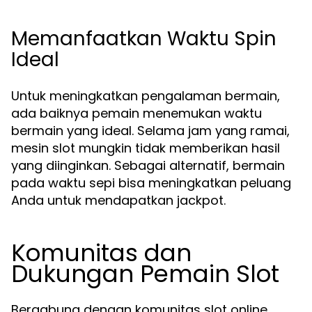
Memanfaatkan Waktu Spin
Ideal
Untuk meningkatkan pengalaman bermain,
ada baiknya pemain menemukan waktu
bermain yang ideal. Selama jam yang ramai,
mesin slot mungkin tidak memberikan hasil
yang diinginkan. Sebagai alternatif, bermain
pada waktu sepi bisa meningkatkan peluang
Anda untuk mendapatkan jackpot.
Komunitas dan
Dukungan Pemain Slot
Bergabung dengan komunitas slot online