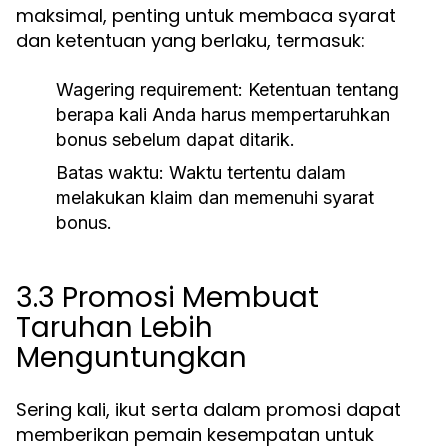
maksimal, penting untuk membaca syarat
dan ketentuan yang berlaku, termasuk:
Wagering requirement:
Ketentuan tentang
berapa kali Anda harus mempertaruhkan
bonus sebelum dapat ditarik.
Batas waktu:
Waktu tertentu dalam
melakukan klaim dan memenuhi syarat
bonus.
3.3 Promosi Membuat
Taruhan Lebih
Menguntungkan
Sering kali, ikut serta dalam promosi dapat
memberikan pemain kesempatan untuk