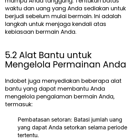
mampu Anda tanggung. Tentukan batas
waktu dan uang yang Anda sediakan untuk
berjudi sebelum mulai bermain. Ini adalah
langkah untuk menjaga kendali atas
kebiasaan bermain Anda.
5.2 Alat Bantu untuk
Mengelola Permainan Anda
Indobet juga menyediakan beberapa alat
bantu yang dapat membantu Anda
mengelola pengalaman bermain Anda,
termasuk:
Pembatasan setoran: Batasi jumlah uang
yang dapat Anda setorkan selama periode
tertentu.