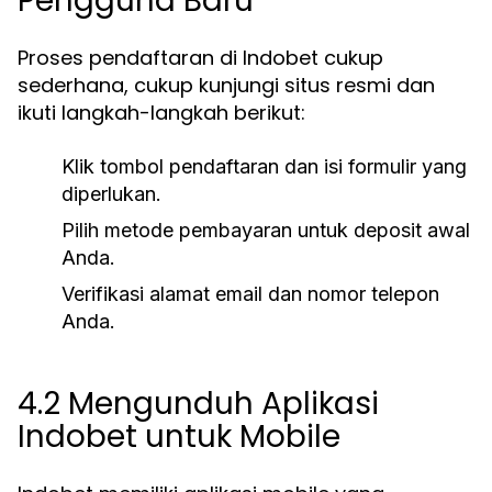
Pengguna Baru
Proses pendaftaran di Indobet cukup
sederhana, cukup kunjungi situs resmi dan
ikuti langkah-langkah berikut:
Klik tombol pendaftaran dan isi formulir yang
diperlukan.
Pilih metode pembayaran untuk deposit awal
Anda.
Verifikasi alamat email dan nomor telepon
Anda.
4.2 Mengunduh Aplikasi
Indobet untuk Mobile