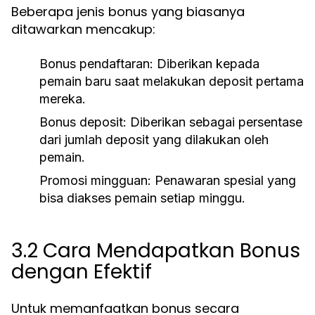
Beberapa jenis bonus yang biasanya
ditawarkan mencakup:
Bonus pendaftaran: Diberikan kepada
pemain baru saat melakukan deposit pertama
mereka.
Bonus deposit: Diberikan sebagai persentase
dari jumlah deposit yang dilakukan oleh
pemain.
Promosi mingguan: Penawaran spesial yang
bisa diakses pemain setiap minggu.
3.2 Cara Mendapatkan Bonus
dengan Efektif
Untuk memanfaatkan bonus secara