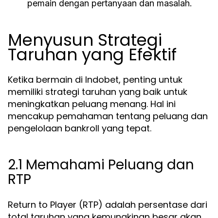
pemain dengan pertanyaan dan masalah.
Menyusun Strategi
Taruhan yang Efektif
Ketika bermain di Indobet, penting untuk
memiliki strategi taruhan yang baik untuk
meningkatkan peluang menang. Hal ini
mencakup pemahaman tentang peluang dan
pengelolaan bankroll yang tepat.
2.1 Memahami Peluang dan
RTP
Return to Player (RTP) adalah persentase dari
total taruhan yang kemungkinan besar akan