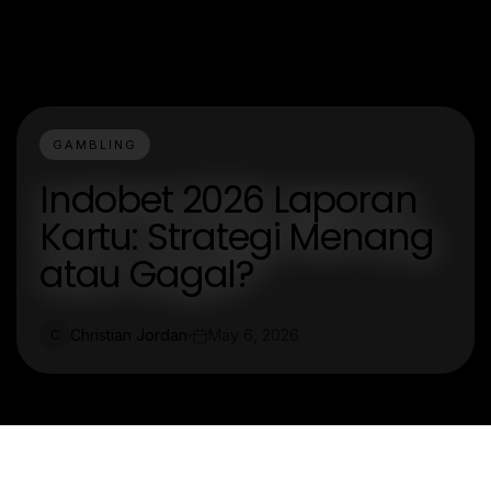
GAMBLING
Indobet 2026 Laporan
Kartu: Strategi Menang
atau Gagal?
Christian Jordan
May 6, 2026
C