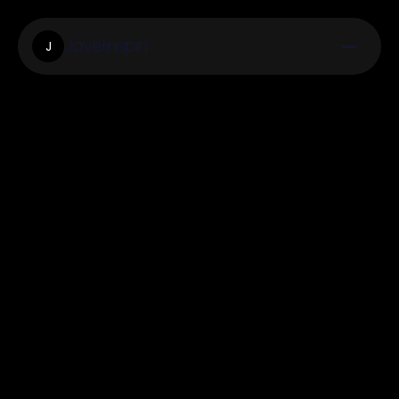
Javelinspin
J