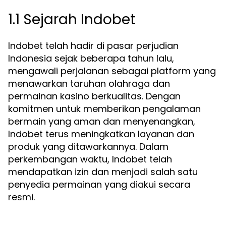
1.1 Sejarah Indobet
Indobet telah hadir di pasar perjudian
Indonesia sejak beberapa tahun lalu,
mengawali perjalanan sebagai platform yang
menawarkan taruhan olahraga dan
permainan kasino berkualitas. Dengan
komitmen untuk memberikan pengalaman
bermain yang aman dan menyenangkan,
Indobet terus meningkatkan layanan dan
produk yang ditawarkannya. Dalam
perkembangan waktu, Indobet telah
mendapatkan izin dan menjadi salah satu
penyedia permainan yang diakui secara
resmi.