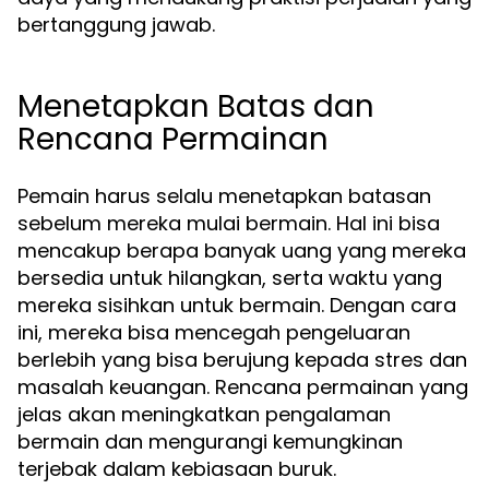
bertanggung jawab.
Menetapkan Batas dan
Rencana Permainan
Pemain harus selalu menetapkan batasan
sebelum mereka mulai bermain. Hal ini bisa
mencakup berapa banyak uang yang mereka
bersedia untuk hilangkan, serta waktu yang
mereka sisihkan untuk bermain. Dengan cara
ini, mereka bisa mencegah pengeluaran
berlebih yang bisa berujung kepada stres dan
masalah keuangan. Rencana permainan yang
jelas akan meningkatkan pengalaman
bermain dan mengurangi kemungkinan
terjebak dalam kebiasaan buruk.