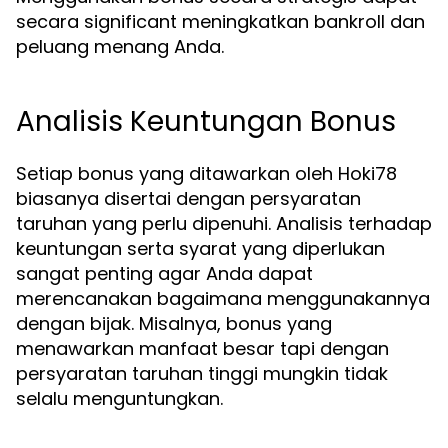
secara significant meningkatkan bankroll dan
peluang menang Anda.
Analisis Keuntungan Bonus
Setiap bonus yang ditawarkan oleh Hoki78
biasanya disertai dengan persyaratan
taruhan yang perlu dipenuhi. Analisis terhadap
keuntungan serta syarat yang diperlukan
sangat penting agar Anda dapat
merencanakan bagaimana menggunakannya
dengan bijak. Misalnya, bonus yang
menawarkan manfaat besar tapi dengan
persyaratan taruhan tinggi mungkin tidak
selalu menguntungkan.