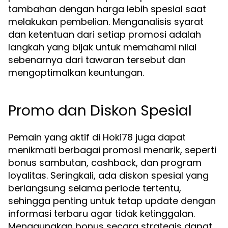
tambahan dengan harga lebih spesial saat
melakukan pembelian. Menganalisis syarat
dan ketentuan dari setiap promosi adalah
langkah yang bijak untuk memahami nilai
sebenarnya dari tawaran tersebut dan
mengoptimalkan keuntungan.
Promo dan Diskon Spesial
Pemain yang aktif di Hoki78 juga dapat
menikmati berbagai promosi menarik, seperti
bonus sambutan, cashback, dan program
loyalitas. Seringkali, ada diskon spesial yang
berlangsung selama periode tertentu,
sehingga penting untuk tetap update dengan
informasi terbaru agar tidak ketinggalan.
Menggunakan bonus secara strategis dapat