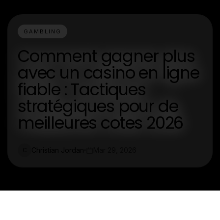
GAMBLING
Comment gagner plus
avec un casino en ligne
fiable : Tactiques
stratégiques pour de
meilleures cotes 2026
Christian Jordan
Mar 29, 2026
C