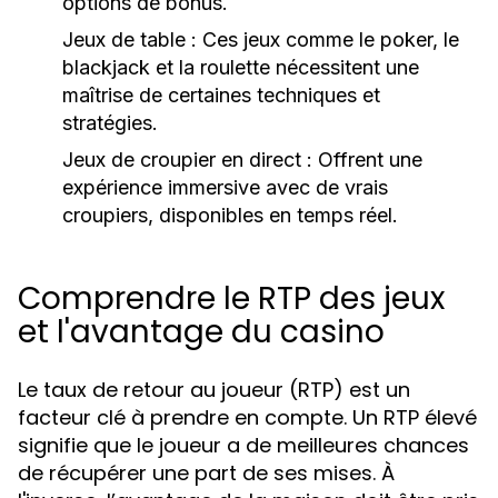
options de bonus.
Jeux de table :
Ces jeux comme le poker, le
blackjack et la roulette nécessitent une
maîtrise de certaines techniques et
stratégies.
Jeux de croupier en direct :
Offrent une
expérience immersive avec de vrais
croupiers, disponibles en temps réel.
Comprendre le RTP des jeux
et l'avantage du casino
Le taux de retour au joueur (RTP) est un
facteur clé à prendre en compte. Un RTP élevé
signifie que le joueur a de meilleures chances
de récupérer une part de ses mises. À