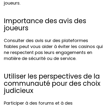
joueurs.
Importance des avis des
joueurs
Consulter des avis sur des plateformes
fiables peut vous aider à éviter les casinos qui
ne respectent pas leurs engagements en
matière de sécurité ou de service.
Utiliser les perspectives de la
communauté pour des choix
judicieux
Participer à des forums et à des