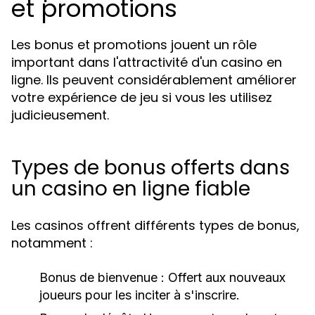
et promotions
Les bonus et promotions jouent un rôle
important dans l'attractivité d'un casino en
ligne. Ils peuvent considérablement améliorer
votre expérience de jeu si vous les utilisez
judicieusement.
Types de bonus offerts dans
un casino en ligne fiable
Les casinos offrent différents types de bonus,
notamment :
Bonus de bienvenue :
Offert aux nouveaux
joueurs pour les inciter à s'inscrire.