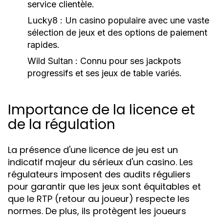
service clientèle.
Lucky8 :
Un casino populaire avec une vaste
sélection de jeux et des options de paiement
rapides.
Wild Sultan :
Connu pour ses jackpots
progressifs et ses jeux de table variés.
Importance de la licence et
de la régulation
La présence d'une licence de jeu est un
indicatif majeur du sérieux d'un casino. Les
régulateurs imposent des audits réguliers
pour garantir que les jeux sont équitables et
que le RTP (retour au joueur) respecte les
normes. De plus, ils protègent les joueurs