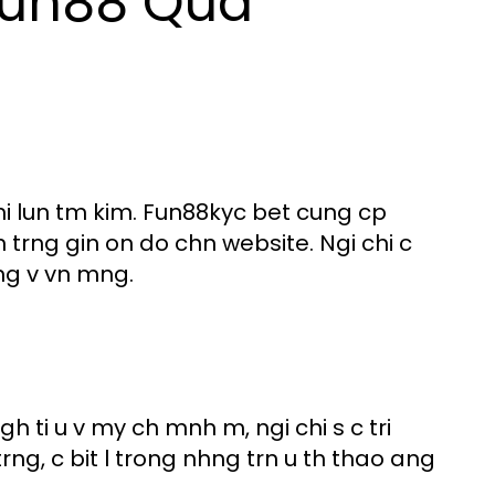
 Fun88 Qua
chi lun tm kim. Fun88kyc bet cung cp
nh trng gin on do chn website. Ngi chi c
ng v vn mng.
g
gh ti u v my ch mnh m, ngi chi s c tri
rng, c bit l trong nhng trn u th thao ang