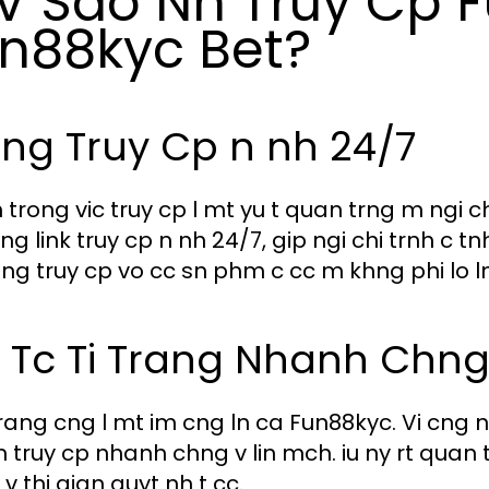
 V Sao Nn Truy Cp
n88kyc Bet?
. ng Truy Cp n nh 24/7
h trong vic truy cp l mt yu t quan trng m ngi 
g link truy cp n nh 24/7, gip ngi chi trnh c t
dng truy cp vo cc sn phm c cc m khng phi lo l
. Tc Ti Trang Nhanh Chn
trang cng l mt im cng ln ca Fun88kyc. Vi cng n
 truy cp nhanh chng v lin mch. iu ny rt quan t
 v thi gian quyt nh t cc.