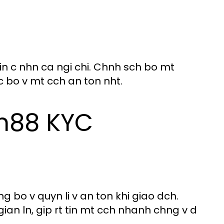
in c nhn ca ngi chi. Chnh sch bo mt
 c bo v mt cch an ton nht.
un88 KYC
g bo v quyn li v an ton khi giao dch.
an ln, gip rt tin mt cch nhanh chng v d