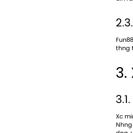
2.3
Fun88
thng t
3.
3.1
Xc mi
Nhng 