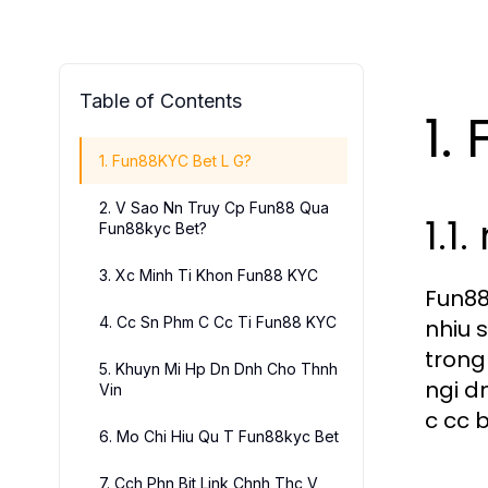
Table of Contents
1.
1. Fun88KYC Bet L G?
2. V Sao Nn Truy Cp Fun88 Qua
1.1
Fun88kyc Bet?
3. Xc Minh Ti Khon Fun88 KYC
Fun88
4. Cc Sn Phm C Cc Ti Fun88 KYC
nhiu 
trong
5. Khuyn Mi Hp Dn Dnh Cho Thnh
ngi d
Vin
c cc b
6. Mo Chi Hiu Qu T Fun88kyc Bet
7. Cch Phn Bit Link Chnh Thc V