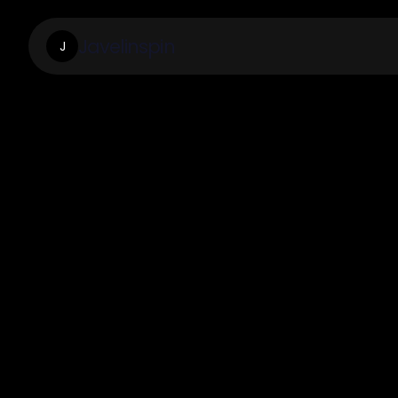
Javelinspin
J