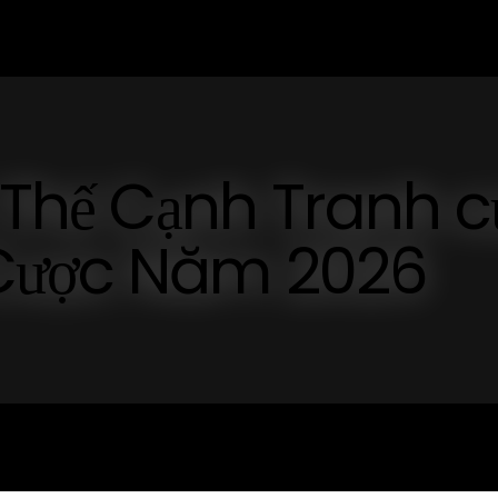
i Thế Cạnh Tranh 
Cược Năm 2026