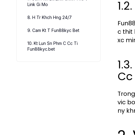
1.
Link Gi Mo
8. H Tr Khch Hng 24/7
Fun88K
c thit
9. Cam Kt T Fun88kyc Bet
xc mi
10. Kt Lun Sn Phm C Cc Ti
Fun88kyc.bet
1.
Cc
Trong
vic b
ny kh