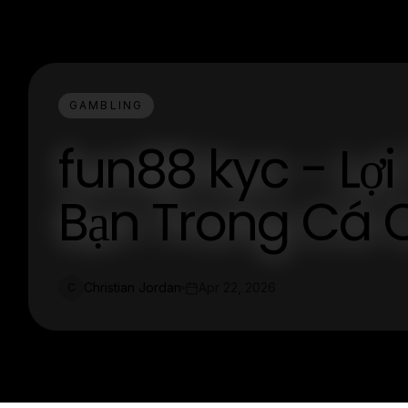
GAMBLING
fun88 kyc - Lợ
Bạn Trong Cá 
Christian Jordan
Apr 22, 2026
C