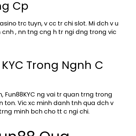
ng Cp
no trc tuyn, v cc tr chi slot. Mi dch v u
n cnh , nn tng cng h tr ngi dng trong vic
8 KYC Trong Ngnh C
m, Fun88KYC ng vai tr quan trng trong
an ton. Vic xc minh danh tnh qua dch v
rng minh bch cho tt c ngi chi.