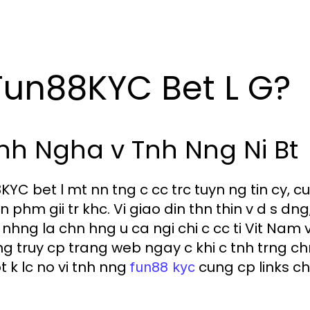
 Fun88KYC Bet L G?
. nh Ngha v Tnh Nng Ni Bt
KYC bet l mt nn tng c cc trc tuyn ng tin cy, c
sn phm gii tr khc. Vi giao din thn thin v d s 
 nhng la chn hng u ca ngi chi c cc ti Vit Nam 
ng truy cp trang web ngay c khi c tnh trng chn
t k lc no vi tnh nng
cung cp links ch
fun88 kyc