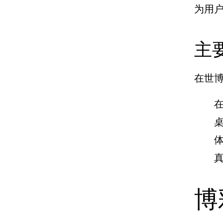
为用
主
在世博
博